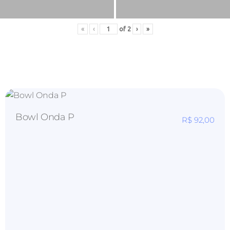
«
‹
of
2
›
»
Bowl Onda P
R$
92,00