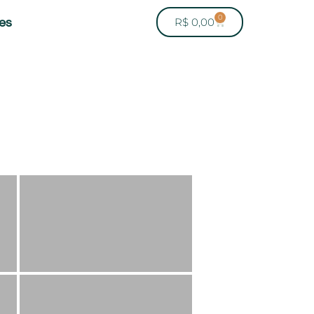
0
R$
0,00
es