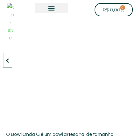
0
R$
0,00
Quem somos
BOWL ONDA P
O Bowl Onda G é um bowl artesanal de tamanho